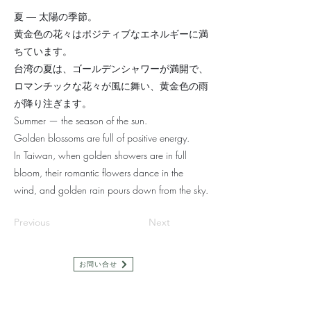
夏 ― 太陽の季節。
黄金色の花々はポジティブなエネルギーに満
ちています。
台湾の夏は、ゴールデンシャワーが満開で、
ロマンチックな花々が風に舞い、黄金色の雨
が降り注ぎます。
Summer — the season of the sun.
Golden blossoms are full of positive energy.
In Taiwan, when golden showers are in full
bloom, their romantic flowers dance in the
wind, and golden rain pours down from the sky.
Previous
Next
お問い合せ
​プライバシーポリシー