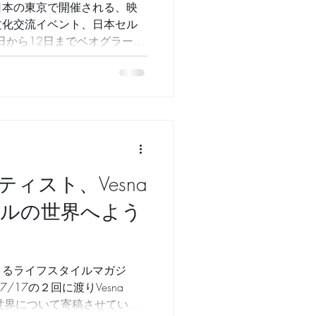
日本の東京で開催される、映
文化交流イベント、日本セル
8日から12日までベオグラード
日本の短編映画を中心にスタ
ともに多様なプログラムを提
ィスト、Vesna
デジタルの世界へよう
まるライフスタイルマガジ
と7/17の２回に渡りVesna
ートの世界について寄稿させていた