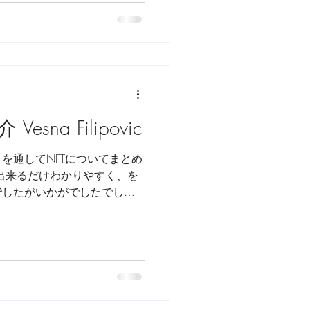
人アーティスト、Vesna...
na Filipovic
を通してNFTについてまとめ
出来るだけわかりやすく、を
でしたがいかがでしたでしょ
おいてテクノロジーだけは決
事実を考えるとNFTやブロッ