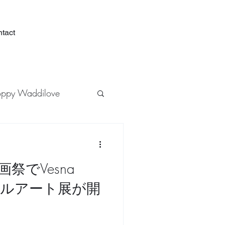
tact
oppy Waddilove
スト
祭でVesna
デジタルアート展が開