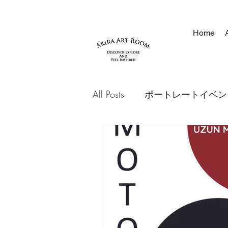
Home
All Posts
ポートレートイベン
Vesna Filipovic
NFT
Letters from Artists