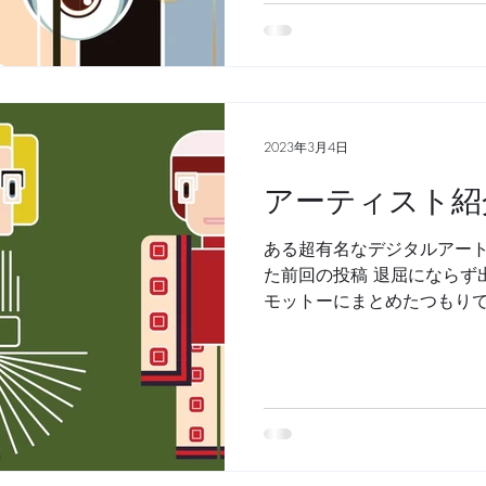
だきました。 7/10 セルビア
2023年3月4日
アーティスト紹介 Ves
ある超有名なデジタルアート
た前回の投稿 退屈にならず
モットーにまとめたつもり
うか・・・？ 人類の歴史に
して後戻りをしたことがない
クチェーンを...