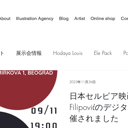
About
Illustration Agency
Blog
Artist
Online shop
Con
ト
展示会情報
Hodaya Louis
Ele Pack
P
その他
Hsieh, shu-hui
Ludivine Josephine
イラ
2023年11月26日
日本セルビア映画
Filipovićの
催されました