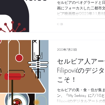
セルビアのベオグラードと
画にフォーカスした二都市
ビア映画祭が2023年11月
で開催されました。もとは
ートした本映画祭は、時と
供するに発展し、...
2023年7月23日
セルビア人アーテ
Filipovićの
こそ！
セルビアの美・食・住が集
ン、『My Serbia』に7/10
Filipovićのデジタルア