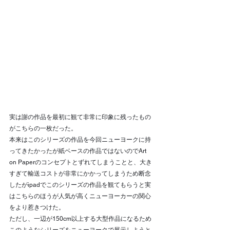
実は謝の作品を最初に観て非常に印象に残ったもの
がこちらの一枚だった。
本来はこのシリーズの作品を今回ニューヨークに持
ってきたかったが紙ベースの作品ではないのでArt 
on Paperのコンセプトとずれてしまうことと、大き
すぎて輸送コストが非常にかかってしまうため断念
したがipadでこのシリーズの作品を観てもらうと実
はこちらのほうが人気が高くニューヨーカーの関心
をより惹きつけた。
ただし、一辺が150cm以上する大型作品になるため
このようなシリーズをニューヨークで展示しようと