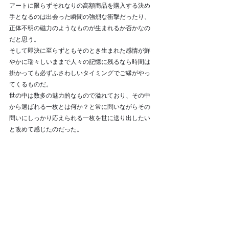
アートに限らずそれなりの高額商品を購入する決め
手となるのは出会った瞬間の強烈な衝撃だったり、
正体不明の磁力のようなものが生まれるか否かなの
だと思う。
そして即決に至らずともそのとき生まれた感情が鮮
やかに瑞々しいままで人々の記憶に残るなら時間は
掛かっても必ずふさわしいタイミングでご縁がやっ
てくるものだ。
世の中は数多の魅力的なもので溢れており、その中
から選ばれる一枚とは何か？と常に問いながらその
問いにしっかり応えられる一枚を世に送り出したい
と改めて感じたのだった。