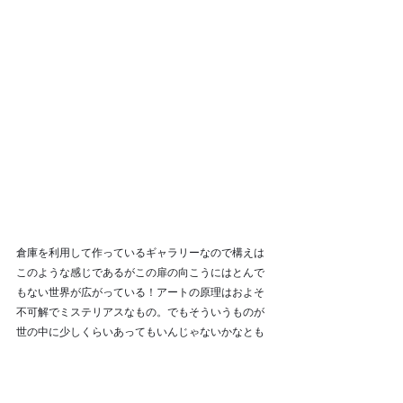
倉庫を利用して作っているギャラリーなので構えは
このような感じであるがこの扉の向こうにはとんで
もない世界が広がっている！アートの原理はおよそ
不可解でミステリアスなもの。でもそういうものが
世の中に少しくらいあってもいんじゃないかなとも
思うのだ。
市場がある種の合理性で動いていると思われている
なかでよく分からないロジックで動いている世界が