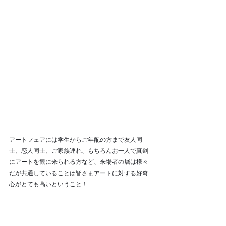
アートフェアには学生からご年配の方まで友人同
士、恋人同士、ご家族連れ、もちろんお一人で真剣
にアートを観に来られる方など、来場者の層は様々
だが共通していることは皆さまアートに対する好奇
心がとても高いということ！