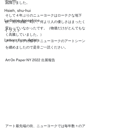
その他
認識しました。
Hsieh, shu-hui
そして４年ぶりのニューヨークはローテクな地下
Ludivine Josephine
鉄、街の喧騒、匂い、何より人の優しさはまったく
変わっていなかったです。（物価だけがとんでもな
イラスト
く高騰していました。）
Letters from Artists
アートフェアの様子、ニューヨークのアートシーン
を纏めましたので是非ご一読ください。
Art On Paper NY 2022 出展報告
アート最先端の街、ニューヨークでは毎年数々のア