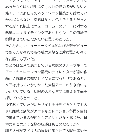
思ったらやはり現地に受け入れの協力者がいないと
難く、そのあたりのネットワーク構築から始めてい
かねばならない。課題は多く、色々考えるとぞっと
するがそれ以上にニューヨーカーのアートに対する
熱量はエキサイティングでありもう少しこの市場で
挑戦させていただきたいと思うのだった。
そんなわけでニューヨーク初参戦はほろ苦デビュー
であったがそれでも今後の素敵なご縁に繋がりそう
なお話しも頂いた。
ひとつは全米で展開している病院のグループ傘下で
アートキュレーション部門のディレクターが謝の作
品が入院患者の癒やしとなるにぴったりであると、
今回は持っていかなかった大型アートの引き合いを
いただいている。病院の大きな空間に映える作品を
探しているとのこと。
後で教えていただいたサイトを拝見するととても大
きな組織で病院がアートキュレーション部門を自前
で備えているのが何ともアメリカだなと感じた。日
本にもこのような類の組識はあるのだろうか？
謝の大作がアメリカの病院に飾られて入院患者やそ