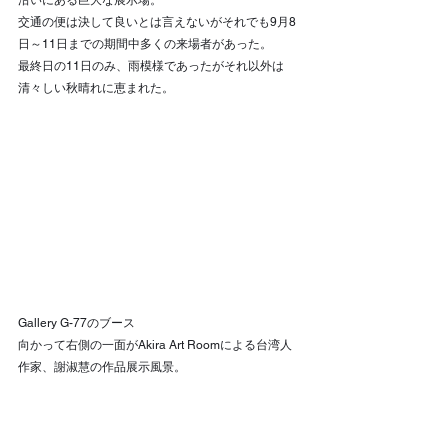
交通の便は決して良いとは言えないがそれでも9月8
日～11日までの期間中多くの来場者があった。
最終日の11日のみ、雨模様であったがそれ以外は
清々しい秋晴れに恵まれた。
Gallery G-77のブース
向かって右側の一面がAkira Art Roomによる台湾人
作家、謝淑慧の作品展示風景。