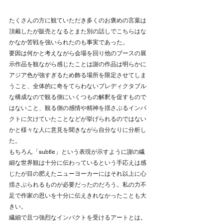
たくさんの方に観ていただき多くのお褒めの言葉は
頂戴したが販売となるとまた別の話しでこちらはな
かなか苦戦を強いられたのも事実であった。
要因は何かと考えながら会場を回り他のブースの展
示作品を観ながら感じたことは謝の作品は明らかに
アジア色が強すぎるため飾る場所を限定させてしま
うこと、全体的に奇をてらわないプレディクタブル
な構成なので観る側にいくつもの解釈を促すもので
はないこと、観る側の感情や精神を揺さぶるインパ
クトに欠けていたことなどが挙げられるのではない
かと様々な人に意見を聞きながら自分なりに分析し
た。
もちろん「subtle」という表現が示すように謝の繊
細な世界観は十分に伝わっているという手応えは感
じたが目の肥えたニューヨーカーにはそれ以上に心
揺さぶられるものが必要だったのだろう。私の力不
足で作家の思いを十分に伝えきれなかったことも大
きい。
繊細で且つ強烈なインパクトを受けるアートとは。