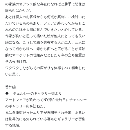
の家族のオアシス的な存在になればと勝手に想像は
膨らむばかりだ。
あとは個人のお客様からも何点か真剣にご検討いた
だいているものもあり、フェアが終わってからもこ
れらのご縁を大切に育んでいきたいと心している。
作家が良いと思って描いた絵が他人にとっても良い
絵になる。こうして絵を共有する人が二人、三人に
なって点から線へ、線から面へと広がることが原始
的なマーケットの仕組みだとしたら今の立ち位置は
その夜明け前。
ワクワクしながらその広がりを体感すべく精進した
いと思う。
番外編
◆     チェルシーのギャラリー街より
アートフェアが終わってNY滞在最終日にチェルシー
のギャラリー街を訪ねた。
元は倉庫街だったエリアが再開発され全米、あるい
は世界的にも知られている著名なギャラリーが密集
する地域。