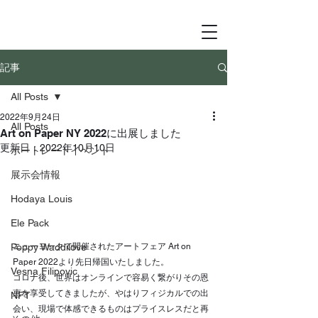
記事
All Posts
2022年9月24日
All Posts
Art on Paper NY 2022に出展しました
更新日：
2022年10月10日
ポートレートイベント
展示会情報
Hodaya Louis
Ele Pack
ニューヨークで開催されたアートフェア Art on 
Poppy Waddilove
Paper 2022より先日帰国いたしました。
Vesna Filipovic
コロナ後、世界はオンラインで容易く繋がりその恩
恵を享受してきましたが、やはりフィジカルでの出
NFT
会い、現場で体感できるものはプライスレスだと再