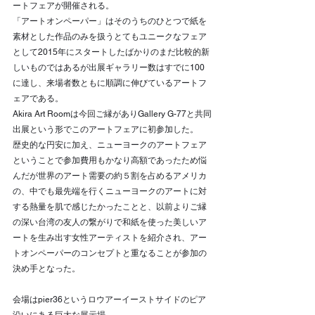
ートフェアが開催される。
「アートオンペーパー」はそのうちのひとつで紙を
素材とした作品のみを扱うとてもユニークなフェア
として2015年にスタートしたばかりのまだ比較的新
しいものではあるが出展ギャラリー数はすでに100
に達し、来場者数ともに順調に伸びているアートフ
ェアである。
Akira Art Roomは今回ご縁がありGallery G-77と共同
出展という形でこのアートフェアに初参加した。
歴史的な円安に加え、ニューヨークのアートフェア
ということで参加費用もかなり高額であったため悩
んだが世界のアート需要の約５割を占めるアメリカ
の、中でも最先端を行くニューヨークのアートに対
する熱量を肌で感じたかったことと、以前よりご縁
の深い台湾の友人の繋がりで和紙を使った美しいア
ートを生み出す女性アーティストを紹介され、アー
トオンペーパーのコンセプトと重なることが参加の
決め手となった。
会場はpier36というロウアーイーストサイドのピア
沿いにある巨大な展示場。