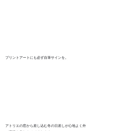
プリントアートにも必ず自筆サインを。
アトリエの窓から差し込む冬の日差しが心地よく外