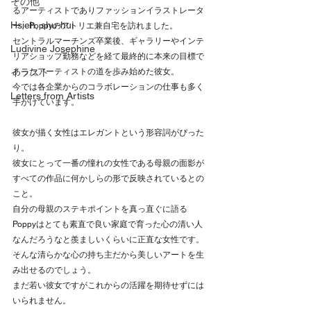
その他
るアーティストでありファッションイラストレータ
Hsieh, shu-hui
ー、Poppyのアトリエ兼自宅を訪れました。
セントラルマーチンズ卒業後、ギャラリーやインテ
Ludivine Josephine
リアショップ勤務などを経て最終的に本来の目標で
イラスト
あったアーティストの道を歩み始めた彼女。
今では各企業からのコラボレーションの仕事も多く
Letters from Artists
手がけています。
彼女が描く女性はエレガントという形容詞がぴった
り。
彼女にとって一番の憧れの女性である母親の面影が
すべての作品に何かしらの形で反映されているとの
こと。
自分の母親のステキポイントを真っ直ぐに語る
Poppyはとても素直で良い家庭で育った心の清い人
なんだろうなと羨ましいくらいに正直な女性です。
そんな清らかな心の持ち主だから美しいアートを生
み出せるのでしょう。
まだ若い彼女ですがこれからの活躍を期待せずには
いられません。